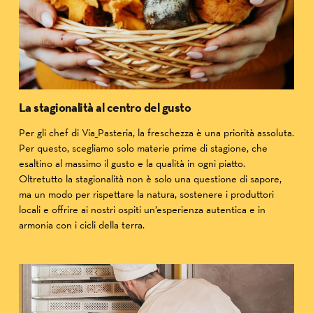
La stagionalità al centro del gusto
Per gli chef di Via_Pasteria, la freschezza è una priorità assoluta.
Per questo, scegliamo solo materie prime di stagione, che
esaltino al massimo il gusto e la qualità in ogni piatto.
Oltretutto la stagionalità non è solo una questione di sapore,
ma un modo per rispettare la natura, sostenere i produttori
locali e offrire ai nostri ospiti un’esperienza autentica e in
armonia con i cicli della terra.