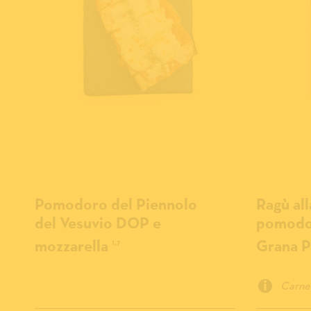
Pomodoro del Piennolo
Ragù al
del Vesuvio DOP e
pomodor
mozzarella
Grana 
1,7
Carne 