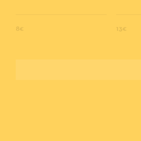
8€
13€