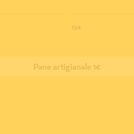
15€
Pane artigianale 1€