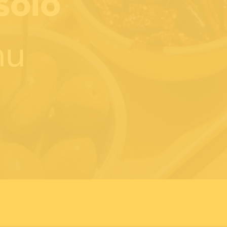
solo
nu