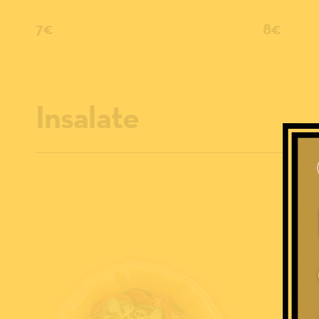
7€
8€
Insalate