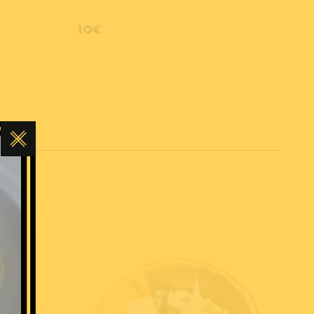
10€
Close
this
module