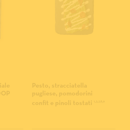
iale
Pesto, stracciatella
 DOP
pugliese, pomodorini
confit e pinoli tostati
1,3,7,8,9