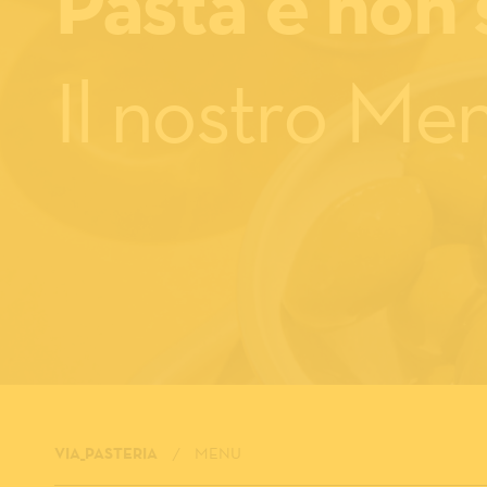
Pasta e non 
Il nostro Me
VIA_PASTERIA
MENU
/