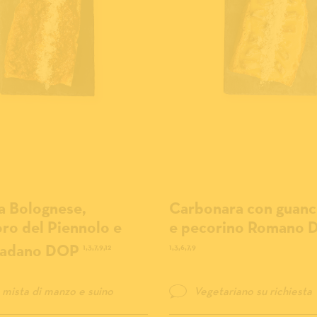
la Bolognese,
Carbonara con guanc
o del Piennolo e
e pecorino Romano
Padano DOP
1,3,7,9,12
1,3,6,7,9
mista di manzo e suino
Vegetariano su richiesta