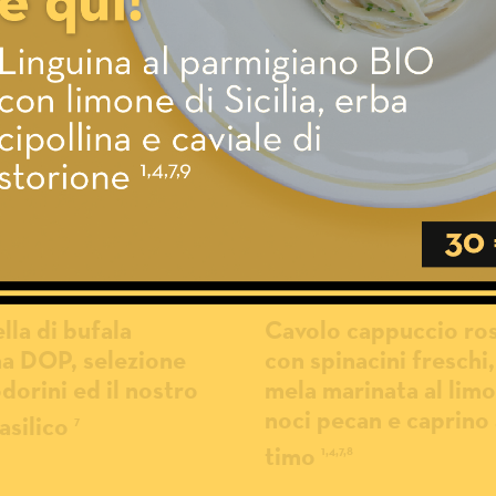
Cavolo cappuccio ro
la di bufala
con spinacini freschi,
 DOP, selezione
mela marinata al lim
orini ed il nostro
noci pecan e caprino 
asilico
7
timo
1,4,7,8