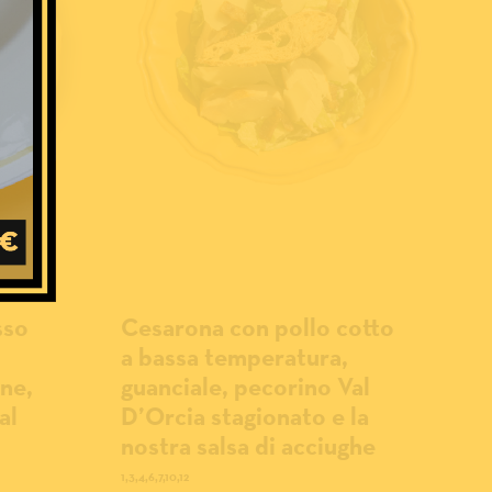
sso
Cesarona con pollo cotto
a bassa temperatura,
one,
guanciale, pecorino Val
al
D’Orcia stagionato e la
nostra salsa di acciughe
1,3,4,6,7,10,12