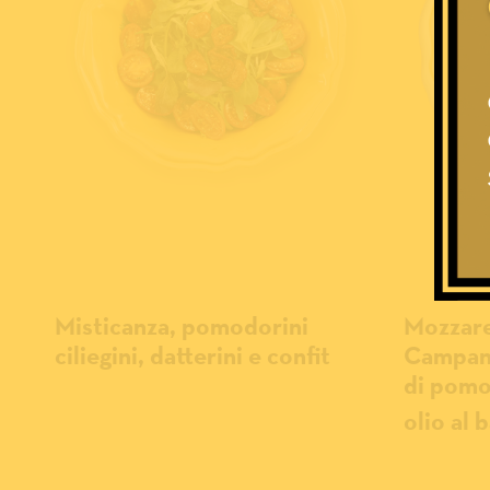
Misticanza, pomodorini
Mozzarel
ciliegini, datterini e confit
Campana
di pomod
olio al b