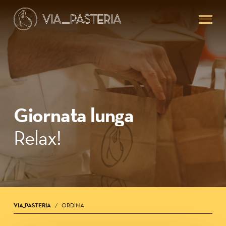
Skip
Menu
to
main
content
Giornata lunga
Relax!
VIA_PASTERIA
ORDINA
/