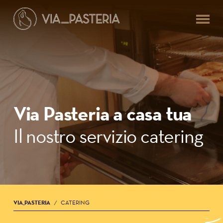
Skip
Menu
to
main
content
Via Pasteria a casa tua
Il nostro servizio catering
VIA_PASTERIA
CATERING
/