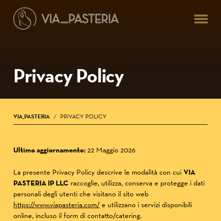
Skip
Menu
to
main
content
Privacy Policy
VIA_PASTERIA
PRIVACY POLICY
/
Ultimo aggiornamento:
22 Maggio 2026
La presente Privacy Policy descrive le modalità con cui
VIA
PASTERIA IP LLC
raccoglie, utilizza, conserva e protegge i dati
personali degli utenti che visitano il sito web
https://www.viapasteria.com/
e utilizzano i servizi disponibili
online, incluso il form di contatto/catering.